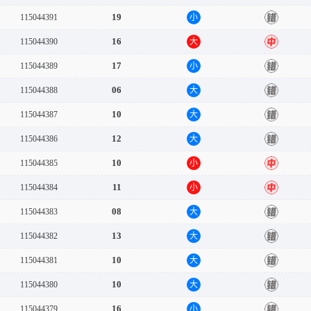
19
115044391
小
错
16
115044390
大
中
17
115044389
小
错
06
115044388
大
错
10
115044387
大
错
12
115044386
大
错
10
115044385
小
中
11
115044384
小
中
08
115044383
大
错
13
115044382
大
错
10
115044381
大
错
10
115044380
大
错
16
115044379
小
错