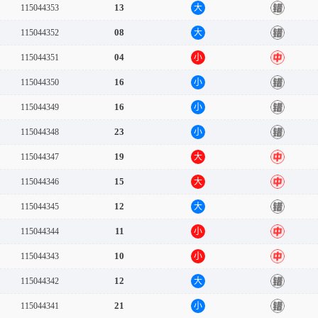
13
115044353
大
错
08
115044352
大
错
04
115044351
小
中
16
115044350
小
错
16
115044349
小
错
23
115044348
小
错
19
115044347
大
中
15
115044346
大
中
12
115044345
大
错
11
115044344
小
中
10
115044343
小
中
12
115044342
大
错
21
115044341
小
错