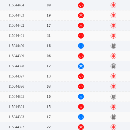
09
115044404
小
中
19
115044403
大
中
17
115044402
大
中
11
115044401
小
中
16
115044400
小
错
06
115044399
小
中
12
115044398
大
错
13
115044397
小
中
03
115044396
小
中
10
115044395
大
错
15
115044394
大
中
17
115044393
小
错
22
115044392
大
中