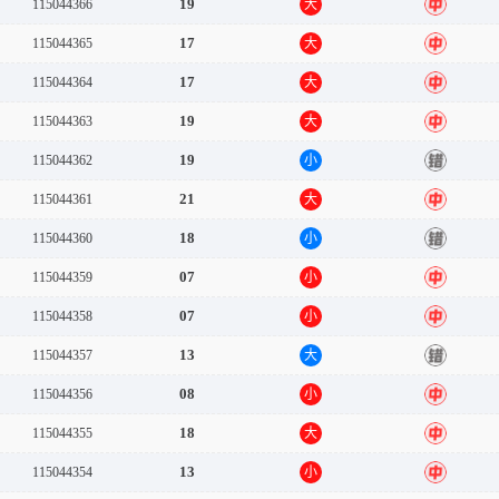
19
115044366
大
中
17
115044365
大
中
17
115044364
大
中
19
115044363
大
中
19
115044362
小
错
21
115044361
大
中
18
115044360
小
错
07
115044359
小
中
07
115044358
小
中
13
115044357
大
错
08
115044356
小
中
18
115044355
大
中
13
115044354
小
中