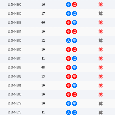
16
115044390
小
双
中
17
115044389
小
双
错
06
115044388
小
单
中
10
115044387
小
双
中
12
115044386
大
单
错
10
115044385
小
双
中
11
115044384
小
双
中
08
115044383
小
单
中
13
115044382
小
单
中
10
115044381
小
单
中
10
115044380
小
双
中
16
115044379
小
单
错
11
115044378
大
双
错