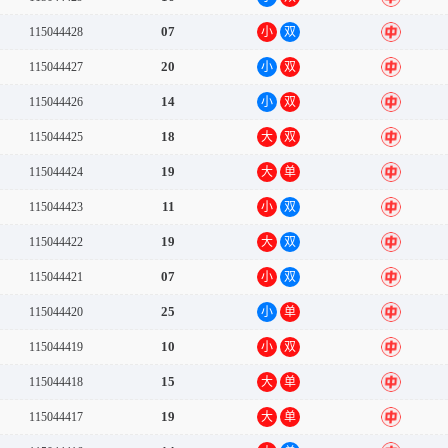
07
115044428
小
双
中
20
115044427
小
双
中
14
115044426
小
双
中
18
115044425
大
双
中
19
115044424
大
单
中
11
115044423
小
双
中
19
115044422
大
双
中
07
115044421
小
双
中
25
115044420
小
单
中
10
115044419
小
双
中
15
115044418
大
单
中
19
115044417
大
单
中