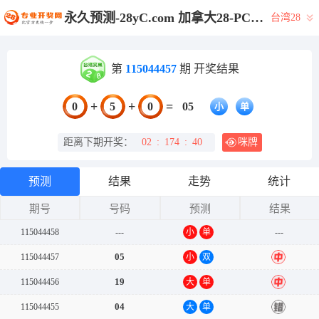
永久预测-28yC.com 加拿大28-PC预测|28结果咪牌|加拿大pc在线|加拿大28在线预测网_极致火热优质的免费预测网站！
台湾28
第
115044457
期 开奖结果
+
+
=
0
5
0
05
小
单
距离下期开奖：
02
:
174
:
40
咪牌
预测
结果
走势
统计
期号
号码
预测
结果
115044458
---
小
单
---
05
115044457
小
双
中
19
115044456
大
单
中
04
115044455
大
单
错