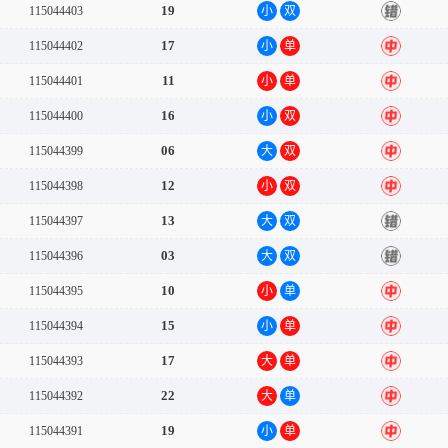
19
115044403
小
双
错
17
115044402
小
单
中
11
115044401
小
单
中
16
115044400
小
双
中
06
115044399
大
双
中
12
115044398
小
双
中
13
115044397
大
双
错
03
115044396
大
双
错
10
115044395
小
单
中
15
115044394
小
单
中
17
115044393
大
单
中
22
115044392
大
单
中
19
115044391
小
单
中