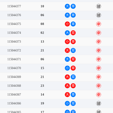
10
115044377
大
单
错
06
115044376
大
单
错
08
115044375
小
单
中
02
115044374
大
双
中
13
115044373
小
单
中
21
115044372
大
双
中
06
115044371
大
双
中
15
115044370
小
单
中
21
115044369
大
双
中
23
115044368
大
单
中
14
115044367
大
单
中
19
115044366
小
双
错
17
115044365
小
双
错