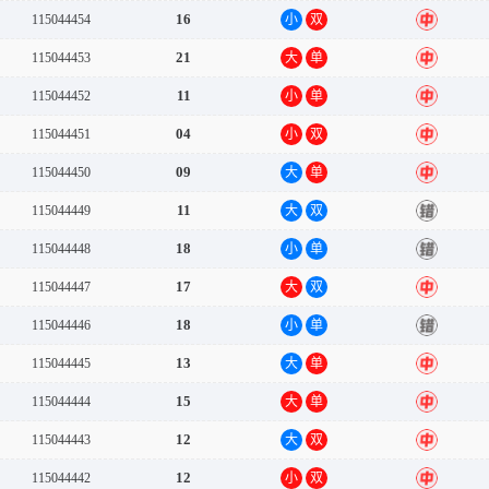
16
115044454
小
双
中
21
115044453
大
单
中
11
115044452
小
单
中
04
115044451
小
双
中
09
115044450
大
单
中
11
115044449
大
双
错
18
115044448
小
单
错
17
115044447
大
双
中
18
115044446
小
单
错
13
115044445
大
单
中
15
115044444
大
单
中
12
115044443
大
双
中
12
115044442
小
双
中