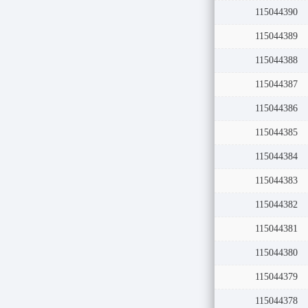
115044390
115044389
115044388
115044387
115044386
115044385
115044384
115044383
115044382
115044381
115044380
115044379
115044378