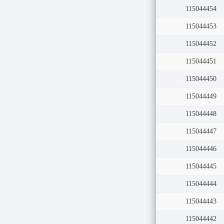
115044454
115044453
115044452
115044451
115044450
115044449
115044448
115044447
115044446
115044445
115044444
115044443
115044442