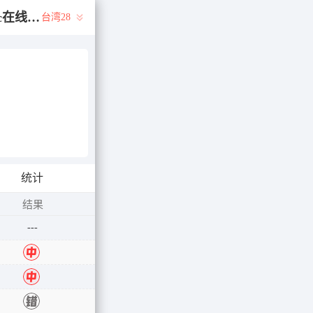
永久预测-28yC.com 加拿大28-PC预测|28结果咪牌|加拿大pc在线|加拿大28在线预测网_极致火热优质的免费预测网站！
台湾28
统计
结果
---
中
中
错