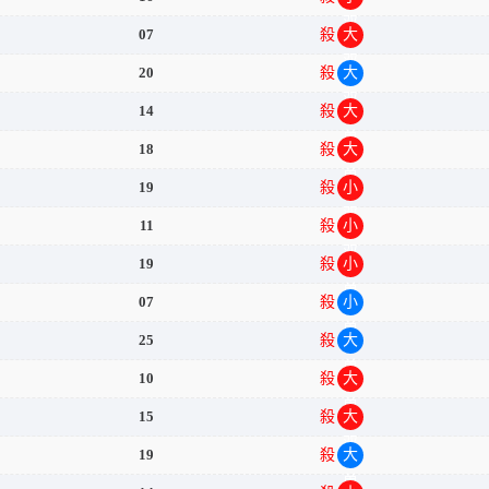
双
07
殺
大
双
20
殺
大
双
14
殺
大
单
18
殺
大
单
19
殺
小
双
11
殺
小
双
19
殺
小
单
07
殺
小
单
25
殺
大
单
10
殺
大
单
15
殺
大
双
19
殺
大
单