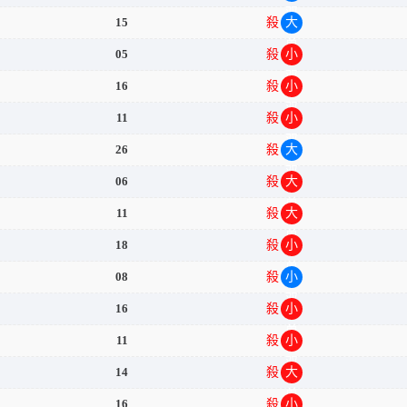
双
15
殺
大
单
05
殺
小
双
16
殺
小
双
11
殺
小
双
26
殺
大
双
06
殺
大
单
11
殺
大
单
18
殺
小
单
08
殺
小
双
16
殺
小
单
11
殺
小
双
14
殺
大
单
16
殺
小