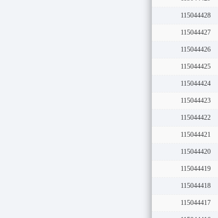
115044428
115044427
115044426
115044425
115044424
115044423
115044422
115044421
115044420
115044419
115044418
115044417