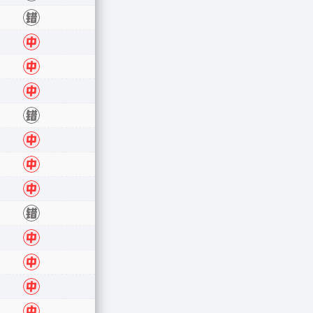
错
中
中
中
错
中
中
中
错
中
中
中
中