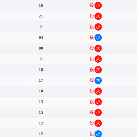
双
16
殺
小
双
21
殺
大
双
11
殺
小
双
04
殺
小
双
09
殺
大
单
11
殺
大
单
18
殺
大
单
17
殺
大
单
18
殺
大
单
13
殺
小
双
15
殺
小
双
12
殺
大
单
12
殺
小