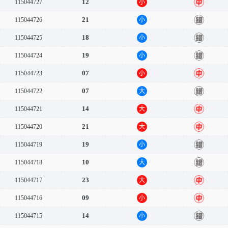
12
115044727
小
中
21
115044726
小
错
18
115044725
小
错
19
115044724
小
错
07
115044723
小
中
07
115044722
大
错
14
115044721
大
中
21
115044720
大
中
19
115044719
小
错
10
115044718
大
错
23
115044717
大
中
09
115044716
小
中
14
115044715
小
错