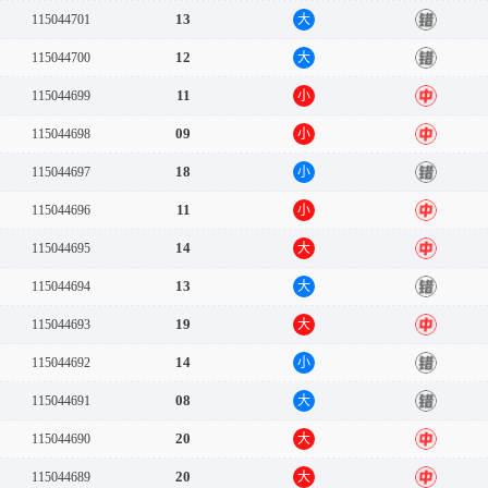
13
115044701
大
错
12
115044700
大
错
11
115044699
小
中
09
115044698
小
中
18
115044697
小
错
11
115044696
小
中
14
115044695
大
中
13
115044694
大
错
19
115044693
大
中
14
115044692
小
错
08
115044691
大
错
20
115044690
大
中
20
115044689
大
中