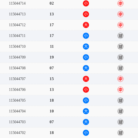
02
115044714
小
中
13
115044713
小
中
17
115044712
大
中
17
115044711
小
错
11
115044710
大
错
19
115044709
小
错
07
115044708
大
错
15
115044707
大
中
13
115044706
小
中
18
115044705
小
错
10
115044704
大
错
07
115044703
大
错
18
115044702
小
错