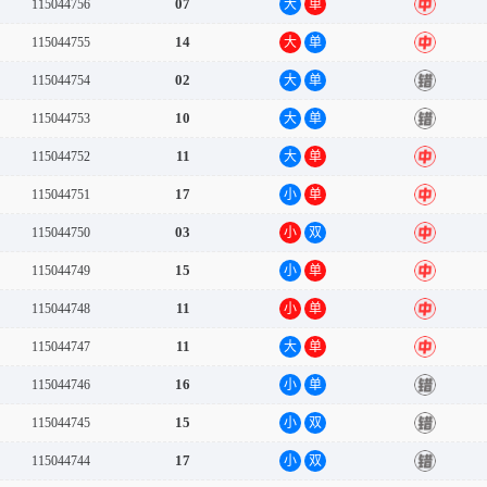
07
115044756
大
单
中
14
115044755
大
单
中
02
115044754
大
单
错
10
115044753
大
单
错
11
115044752
大
单
中
17
115044751
小
单
中
03
115044750
小
双
中
15
115044749
小
单
中
11
115044748
小
单
中
11
115044747
大
单
中
16
115044746
小
单
错
15
115044745
小
双
错
17
115044744
小
双
错