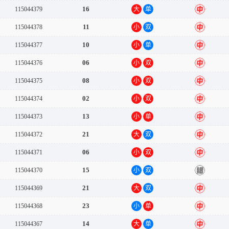
16
115044379
大
单
中
11
115044378
小
双
中
10
115044377
小
单
中
06
115044376
小
双
中
08
115044375
小
双
中
02
115044374
小
双
中
13
115044373
小
单
中
21
115044372
大
双
中
06
115044371
小
双
中
15
115044370
小
双
错
21
115044369
大
双
中
23
115044368
小
单
中
14
115044367
大
单
中