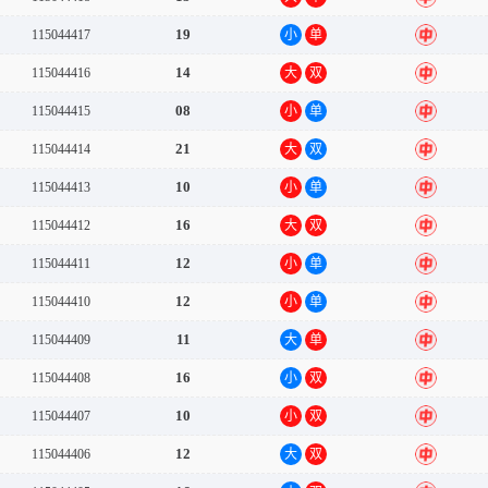
19
115044417
小
单
中
14
115044416
大
双
中
08
115044415
小
单
中
21
115044414
大
双
中
10
115044413
小
单
中
16
115044412
大
双
中
12
115044411
小
单
中
12
115044410
小
单
中
11
115044409
大
单
中
16
115044408
小
双
中
10
115044407
小
双
中
12
115044406
大
双
中