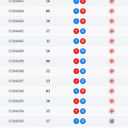
16
115044405
小
双
中
09
115044404
大
单
中
19
115044403
小
单
中
17
115044402
大
双
中
11
115044401
大
单
中
16
115044400
大
单
中
06
115044399
小
单
中
12
115044398
小
单
中
13
115044397
小
双
中
03
115044396
大
单
中
10
115044395
小
单
中
15
115044394
大
双
中
17
115044393
小
双
错