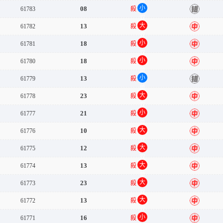
单
小
08
61783
殺
错
双
大
13
61782
殺
中
双
小
18
61781
殺
中
双
小
18
61780
殺
中
单
小
13
61779
殺
错
单
大
23
61778
殺
中
双
小
21
61777
殺
中
单
大
10
61776
殺
中
双
大
12
61775
殺
中
双
大
13
61774
殺
中
单
大
23
61773
殺
中
双
大
13
61772
殺
中
双
小
16
61771
殺
中