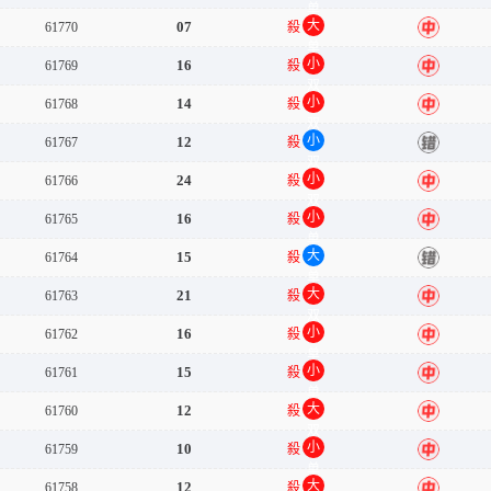
单
大
07
61770
殺
中
单
小
16
61769
殺
中
双
小
14
61768
殺
中
双
小
12
61767
殺
错
双
小
24
61766
殺
中
双
小
16
61765
殺
中
单
大
15
61764
殺
错
单
大
21
61763
殺
中
双
小
16
61762
殺
中
单
小
15
61761
殺
中
单
大
12
61760
殺
中
双
小
10
61759
殺
中
单
大
12
61758
殺
中