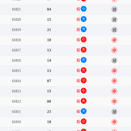
双
小
04
61821
殺
错
双
大
15
61820
殺
错
单
大
21
61819
殺
错
单
小
18
61818
殺
中
单
大
13
61817
殺
中
双
大
14
61816
殺
错
双
大
13
61815
殺
中
双
小
07
61814
殺
中
双
小
15
61813
殺
中
单
大
08
61812
殺
中
单
大
25
61811
殺
错
单
小
18
61810
殺
中
双