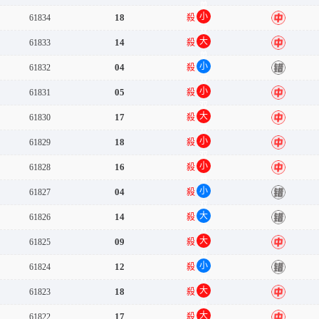
单
小
18
61834
殺
中
双
大
14
61833
殺
中
单
小
04
61832
殺
错
双
小
05
61831
殺
中
双
大
17
61830
殺
中
双
小
18
61829
殺
中
双
小
16
61828
殺
中
单
小
04
61827
殺
错
双
大
14
61826
殺
错
双
大
09
61825
殺
中
双
小
12
61824
殺
错
双
大
18
61823
殺
中
单
大
17
61822
殺
中