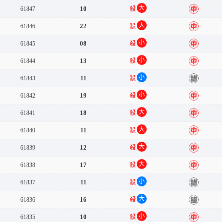
单
大
10
61847
殺
中
单
大
22
61846
殺
中
单
小
08
61845
殺
中
单
小
13
61844
殺
中
双
小
11
61843
殺
错
单
小
19
61842
殺
中
单
大
18
61841
殺
中
单
大
11
61840
殺
中
双
大
12
61839
殺
中
双
大
17
61838
殺
中
双
小
11
61837
殺
错
单
大
16
61836
殺
错
双
小
10
61835
殺
中