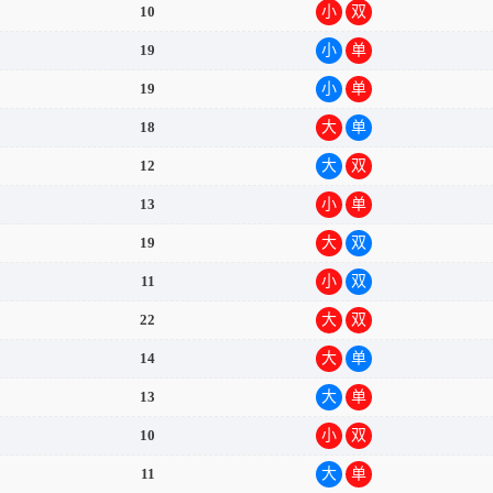
10
小
双
19
小
单
19
小
单
18
大
单
12
大
双
13
小
单
19
大
双
11
小
双
22
大
双
14
大
单
13
大
单
10
小
双
11
大
单