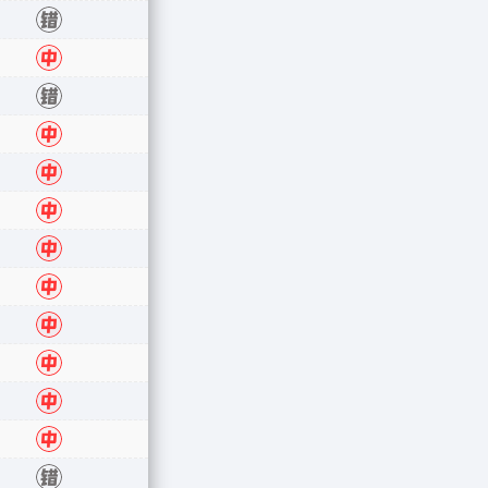
错
中
错
中
中
中
中
中
中
中
中
中
错