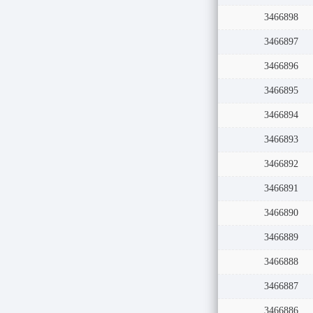
3466898
3466897
3466896
3466895
3466894
3466893
3466892
3466891
3466890
3466889
3466888
3466887
3466886