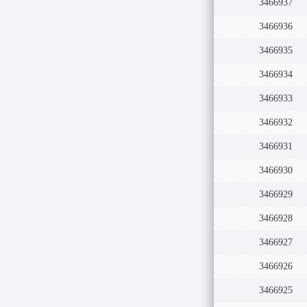
3466937
3466936
3466935
3466934
3466933
3466932
3466931
3466930
3466929
3466928
3466927
3466926
3466925