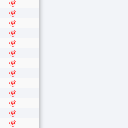
中
中
中
中
中
中
中
中
中
中
中
中
中