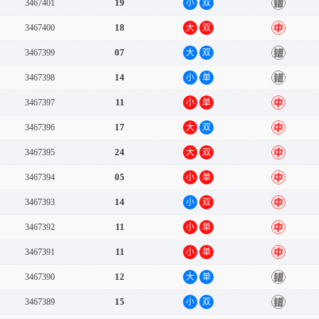
19
3467401
小
双
错
18
3467400
大
双
中
07
3467399
大
双
错
14
3467398
小
单
错
11
3467397
小
单
中
17
3467396
大
双
中
24
3467395
大
双
中
05
3467394
小
单
中
14
3467393
小
双
中
11
3467392
小
单
中
11
3467391
小
单
中
12
3467390
大
单
错
15
3467389
小
双
错