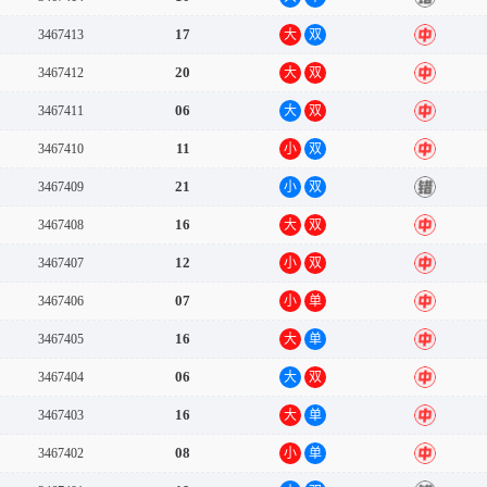
17
3467413
大
双
中
20
3467412
大
双
中
06
3467411
大
双
中
11
3467410
小
双
中
21
3467409
小
双
错
16
3467408
大
双
中
12
3467407
小
双
中
07
3467406
小
单
中
16
3467405
大
单
中
06
3467404
大
双
中
16
3467403
大
单
中
08
3467402
小
单
中