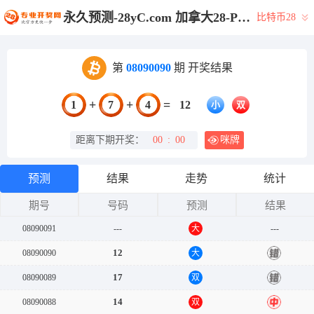
永久预测-28yC.com 加拿大28-PC预测|28结果咪牌|加拿大pc在线|加拿大28在线预测网_极致火热优质的免费预测网站！
比特币28
第
08090090
期 开奖结果
+
+
=
1
7
4
12
小
双
距离下期开奖：
00
:
00
咪牌
预测
结果
走势
统计
期号
号码
预测
结果
08090091
---
大
---
12
08090090
大
错
17
08090089
双
错
14
08090088
双
中