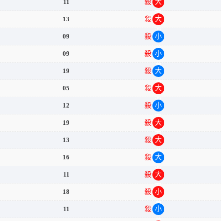
11
殺
大
双
13
殺
大
双
09
殺
小
单
09
殺
小
单
19
殺
大
单
05
殺
大
双
12
殺
小
双
19
殺
大
双
13
殺
大
单
16
殺
大
双
11
殺
大
双
18
殺
小
单
11
殺
小
单