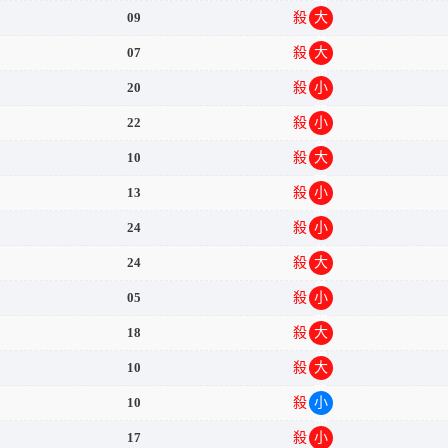
双
09
殺
大
单
07
殺
大
双
20
殺
小
双
22
殺
小
单
10
殺
大
双
13
殺
小
双
24
殺
小
单
24
殺
大
单
05
殺
小
双
18
殺
大
单
10
殺
大
双
10
殺
小
双
17
殺
小