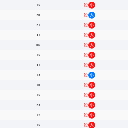
双
15
殺
小
单
20
殺
大
双
21
殺
小
单
11
殺
大
双
06
殺
大
双
15
殺
小
双
11
殺
大
单
13
殺
小
单
10
殺
小
单
15
殺
小
双
23
殺
小
双
17
殺
小
双
15
殺
大