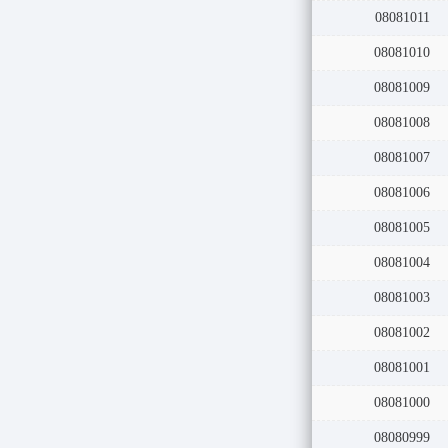
08081011
08081010
08081009
08081008
08081007
08081006
08081005
08081004
08081003
08081002
08081001
08081000
08080999