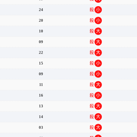
单
24
殺
小
双
20
殺
小
双
10
殺
大
双
09
殺
大
双
22
殺
大
单
15
殺
小
双
09
殺
小
双
11
殺
大
单
16
殺
小
双
13
殺
大
单
14
殺
大
单
03
殺
大
单