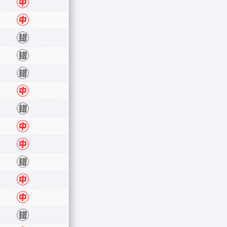
中
中
错
错
错
中
错
中
中
错
中
中
错