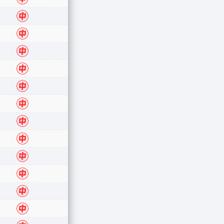
中
中
中
中
中
中
中
中
中
中
中
中