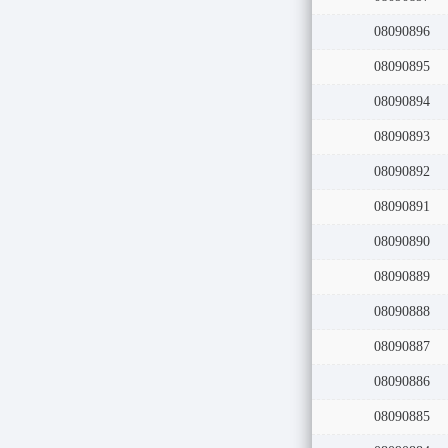
08090896
08090895
08090894
08090893
08090892
08090891
08090890
08090889
08090888
08090887
08090886
08090885