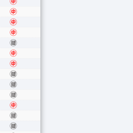
中
中
中
中
错
中
中
错
错
错
中
错
错