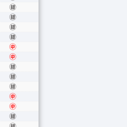
错
错
错
错
中
中
错
错
错
中
中
错
错