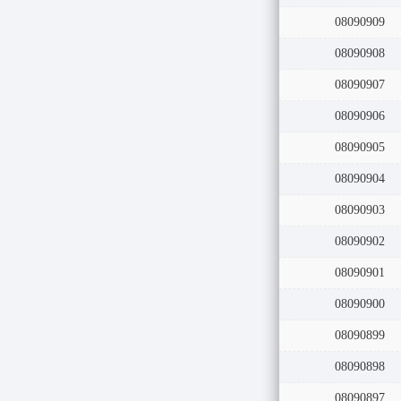
08090909
08090908
08090907
08090906
08090905
08090904
08090903
08090902
08090901
08090900
08090899
08090898
08090897