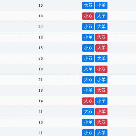
10
大双
小单
10
小双
大单
24
小双
大单
18
小单
大双
15
小双
大单
20
小双
大单
10
大单
小双
21
大双
小单
18
小单
大双
14
大双
小单
11
大双
小单
18
小单
大双
11
小双
大单