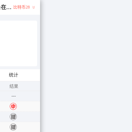
永久预测-28yC.com 加拿大28-PC预测|28结果咪牌|加拿大pc在线|加拿大28在线预测网_极致火热优质的免费预测网站！
比特币28
统计
结果
---
中
错
错