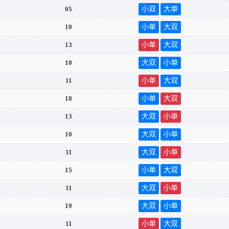
05
小双
大单
10
小单
大双
13
小单
大双
10
大双
小单
11
小单
大双
18
小单
大双
13
大双
小单
10
大双
小单
11
大双
小单
15
小单
大双
11
大双
小单
19
大双
小单
11
小单
大双