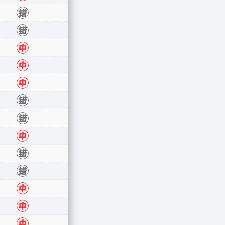
错
错
中
中
中
错
错
中
错
错
中
中
中