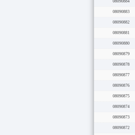
08090884
08090883
08090882
08090881
08090880
08090879
08090878
08090877
08090876
08090875
08090874
08090873
08090872