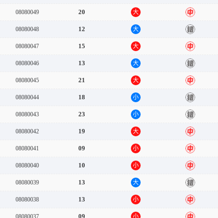
20
08080049
大
中
12
08080048
大
错
15
08080047
大
中
13
08080046
大
错
21
08080045
大
中
18
08080044
小
错
23
08080043
小
错
19
08080042
大
中
09
08080041
小
中
10
08080040
小
中
13
08080039
大
错
13
08080038
小
中
09
08080037
小
中