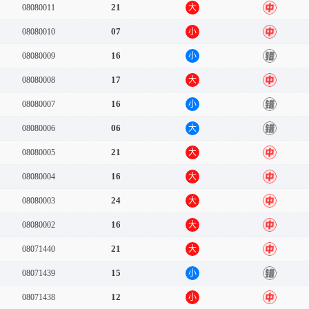
21
08080011
大
中
07
08080010
小
中
16
08080009
小
错
17
08080008
大
中
16
08080007
小
错
06
08080006
大
错
21
08080005
大
中
16
08080004
大
中
24
08080003
大
中
16
08080002
大
中
21
08071440
大
中
15
08071439
小
错
12
08071438
小
中