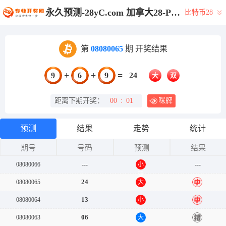
永久预测-28yC.com 加拿大28-PC预测|28结果咪牌|加拿大pc在线|加拿大28在线预测网_极致火热优质的免费预测网站！
比特币28
第
08080065
期 开奖结果
+
+
=
9
6
9
24
大
双
距离下期开奖：
00
:
01
咪牌
预测
结果
走势
统计
期号
号码
预测
结果
08080066
---
小
---
双
24
08080065
大
中
13
08080064
小
中
06
08080063
大
错