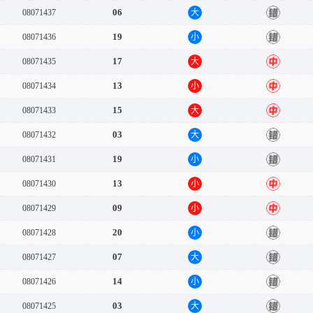
06
08071437
大
错
19
08071436
小
错
17
08071435
大
中
13
08071434
小
中
15
08071433
大
中
03
08071432
大
错
19
08071431
小
错
13
08071430
小
中
09
08071429
小
中
20
08071428
小
错
07
08071427
大
错
14
08071426
小
错
03
08071425
大
错