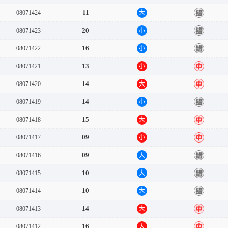
11
08071424
大
错
20
08071423
小
错
16
08071422
小
错
13
08071421
小
中
14
08071420
大
中
14
08071419
小
错
15
08071418
大
中
09
08071417
小
中
09
08071416
大
错
10
08071415
大
错
10
08071414
大
错
14
08071413
大
中
16
08071412
大
中