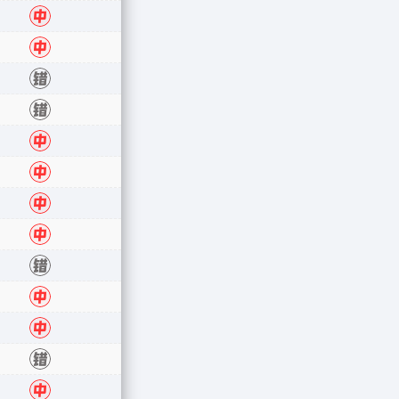
中
中
错
错
中
中
中
中
错
中
中
错
中