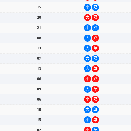
15
小
双
20
大
双
21
小
双
08
大
双
13
大
单
07
大
双
13
大
单
06
小
双
09
大
单
06
小
双
10
大
单
15
小
单
02
小
单