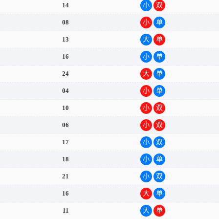
14
小
双
08
小
单
13
大
单
16
小
单
24
大
单
04
小
单
10
小
双
06
小
双
17
小
双
18
小
单
21
小
双
16
大
单
11
大
单