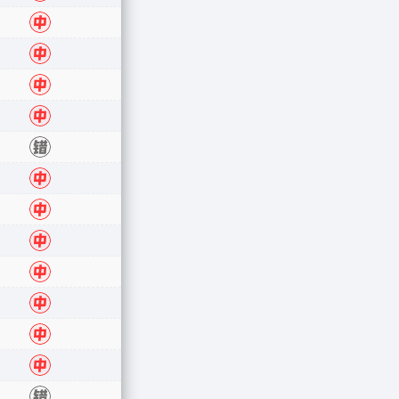
中
中
中
中
错
中
中
中
中
中
中
中
错