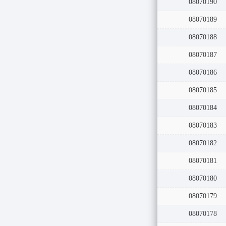
08070190
08070189
08070188
08070187
08070186
08070185
08070184
08070183
08070182
08070181
08070180
08070179
08070178