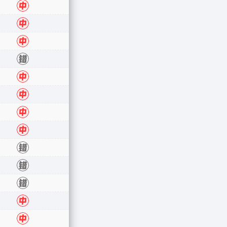
中
中
中
错
中
中
中
中
错
错
错
中
中