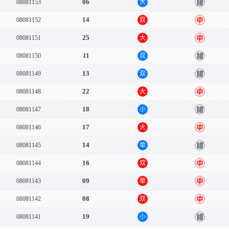
06
08081153
大
错
14
08081152
双
中
25
08081151
大
中
11
08081150
双
错
13
08081149
双
错
22
08081148
大
中
18
08081147
小
错
17
08081146
大
中
14
08081145
单
错
16
08081144
双
中
09
08081143
单
中
08
08081142
双
中
19
08081141
小
错