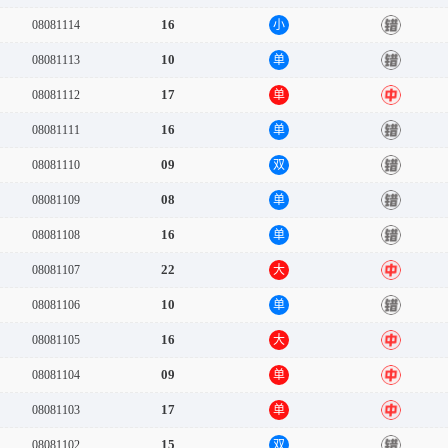
16
08081114
小
错
10
08081113
单
错
17
08081112
单
中
16
08081111
单
错
09
08081110
双
错
08
08081109
单
错
16
08081108
单
错
22
08081107
大
中
10
08081106
单
错
16
08081105
大
中
09
08081104
单
中
17
08081103
单
中
15
08081102
双
错