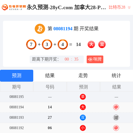
永久预测-28yC.com 加拿大28-PC预测|28结果咪牌|加拿大pc在线|加拿大28在线预测网_极致火热优质的免费预测网站！
比特币28
第
08081194
期 开奖结果
+
+
=
7
3
4
14
大
双
距离下期开奖：
00
:
35
咪牌
预测
结果
走势
统计
期号
号码
预测
结果
08081195
---
单
---
14
08081194
大
中
27
08081193
双
错
06
08081192
小
中