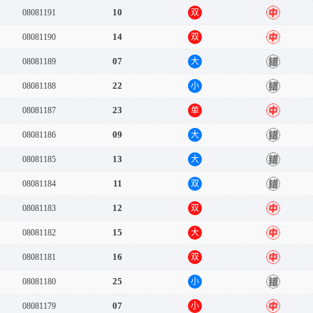
10
08081191
双
中
14
08081190
双
中
07
08081189
大
错
22
08081188
小
错
23
08081187
单
中
09
08081186
大
错
13
08081185
大
错
11
08081184
双
错
12
08081183
双
中
15
08081182
大
中
16
08081181
双
中
25
08081180
小
错
07
08081179
小
中