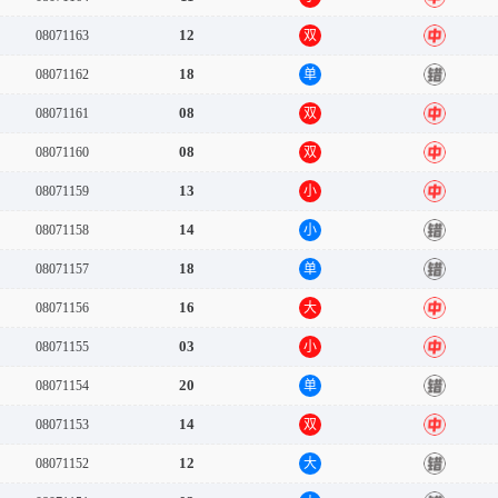
12
08071163
双
中
18
08071162
单
错
08
08071161
双
中
08
08071160
双
中
13
08071159
小
中
14
08071158
小
错
18
08071157
单
错
16
08071156
大
中
03
08071155
小
中
20
08071154
单
错
14
08071153
双
中
12
08071152
大
错