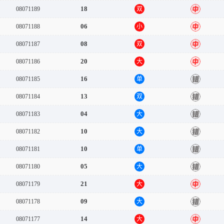
18
08071189
双
中
06
08071188
小
中
08
08071187
双
中
20
08071186
大
中
16
08071185
单
错
13
08071184
双
错
04
08071183
大
错
10
08071182
大
错
10
08071181
单
错
05
08071180
大
错
21
08071179
大
中
09
08071178
大
错
14
08071177
大
中