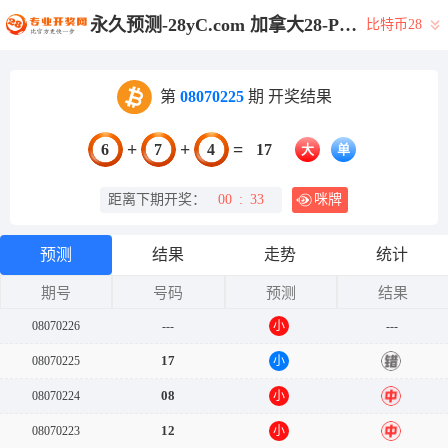
永久预测-28yC.com 加拿大28-PC预测|28结果咪牌|加拿大pc在线|加拿大28在线预测网_极致火热优质的免费预测网站！
比特币28
第
08070225
期 开奖结果
+
+
=
6
7
4
17
大
单
距离下期开奖：
00
:
33
咪牌
预测
结果
走势
统计
期号
号码
预测
结果
08070226
---
小
---
17
08070225
小
错
08
08070224
小
中
12
08070223
小
中